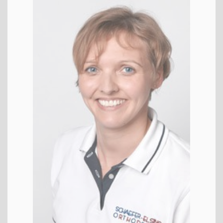
Danie­la
KFO
ZFA