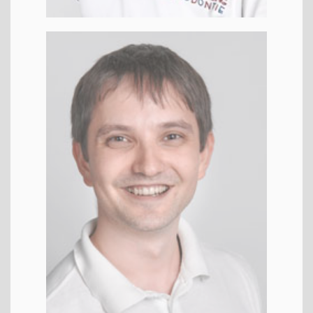
) Van­yo Spasov
Dr. (
BG
ZA