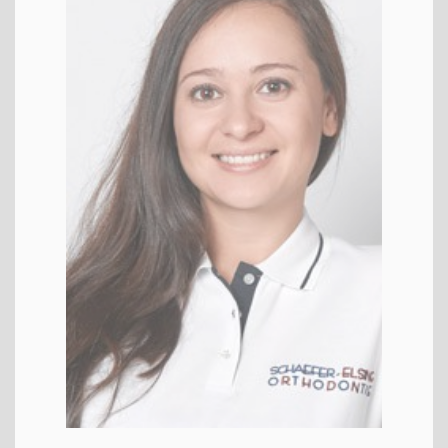
Vale­ria
KFO
ZFA