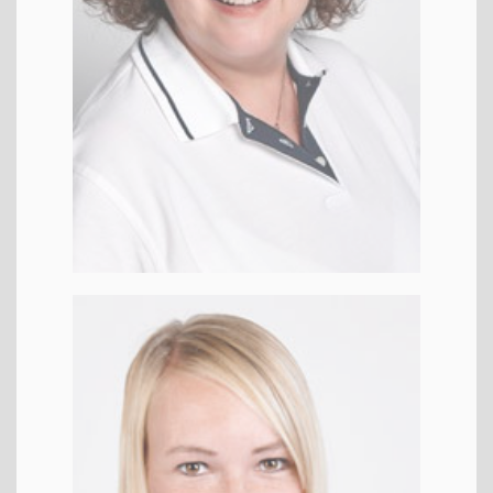
Kris­ti­na
KFO
ZFA