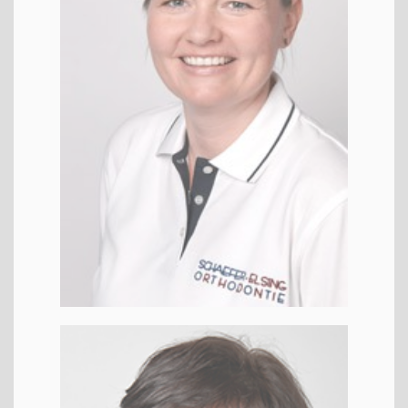
Luba
ZTH