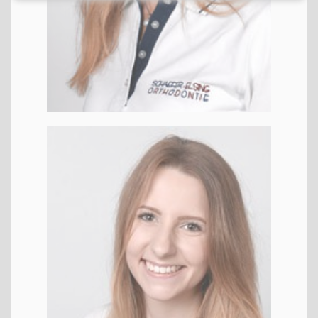
Ali­na
KFO
ZFA