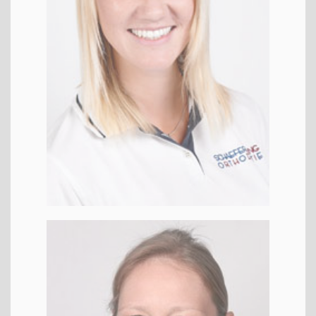
Frau­ke
ZMF
KFO
ZFA