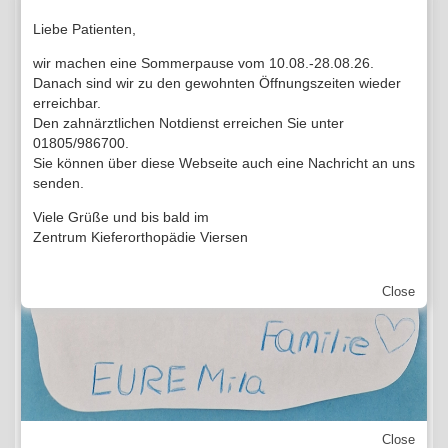
dis­kre­ten, weil
unsicht­ba­ren Behand­lungs­me­
Liebe Patienten,
tho­den
und der Kurz­zeit-The­ra­pien erwor­
ben. Dane­ben räu­men wir auch ganz­heit­li­
wir machen eine Sommerpause vom 10.08.-28.08.26.
chen Ansät­zen genü­gend Raum ein. Kor­rek­tu­ren
Danach sind wir zu den gewohnten Öffnungszeiten wieder
von im Erwach­se­nen­al­ter auf­tre­ten­den Zahn­wan­
erreichbar.
de­run­gen und kie­fer­or­tho­pä­di­sche Vor­be­rei­tun­
Den zahnärztlichen Notdienst erreichen Sie unter
gen für eine opti­ma­le Zahn­ersatz­ver­sor­gung
01805/986700.
durch Ihren Zahn­arzt gehö­ren eben­so zu unse­
Sie können über diese Webseite auch eine Nachricht an uns
ren Stärken.
senden.
Kin­der kön­nen bei uns angst­frei eine posi­ti­ve
Viele Grüße und bis bald im
Zahn­arz­t­er­fah­rung machen.
Zentrum Kieferorthopädie Viersen
Wir set­zen uns somit seit über 25 Jah­ren enga­
giert, ver­läß­lich und seri­ös für unse­re Pati­en­ten
Close
ein. Wir bera­ten
aus­führ­lich
und
ver­ständ­lich
und fol­gen stets der Regel, unse­re Pati­en­ten min­
des­tens so gut zu behan­deln, wie wir das auch
für uns selbst erwar­ten wür­den — versprochen!
For­dern Sie uns.
Close