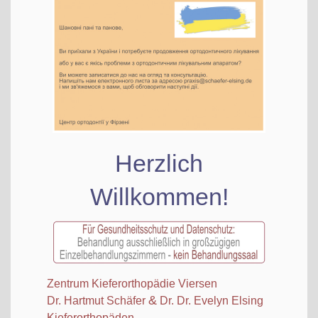
Herz­lich
Willkommen!
Zen­trum Kie­fer­or­tho­pä­die Viersen
&
Dr. Hart­mut Schä­fer
Dr. Dr. Eve­lyn Elsing
Kieferorthopäden