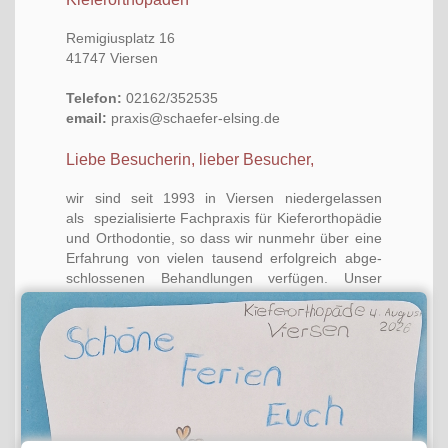
Remi­gi­u­s­platz 16
41747 Viersen
Tele­fon:
02162/352535
email:
praxis@schaefer-elsing.de
Lie­be Besu­che­rin, lie­ber Besucher,
wir sind seit 1993 in Vier­sen nie­der­ge­las­sen
als spe­zia­li­sier­te Fach­pra­xis für Kie­fer­or­tho­pä­die
und Orth­odon­tie, so dass wir nun­mehr über eine
Erfah­rung von vie­len tau­send erfolg­reich abge­
schlos­se­nen Behand­lun­gen ver­fü­gen. Unser
Behand­lungs­spek­trum umfasst alle fach­lich aner­
kann­ten Metho­den zur Vor­beu­gung und The­ra­pie
von Gebiss- und Kie­fer­fehl­stel­lun­gen bei Erwach­
se­nen, Jugend­li­chen und Kindern.
Wir sind Kie­fer­or­tho­pä­den aus Begeisterung.
Beson­de­res Know-how haben wir im Bereich der