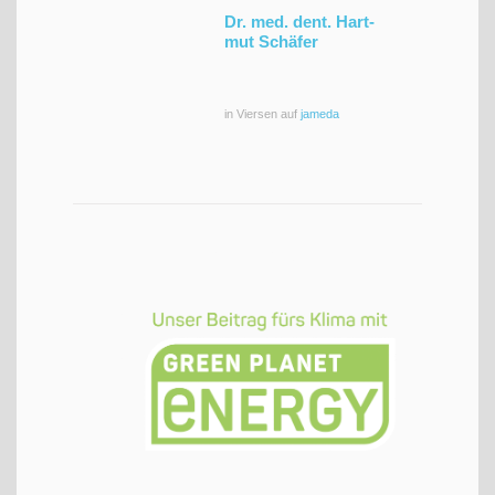
Dr. med. dent. Hart­
mut Schäfer
in Vier­sen auf
jame­da